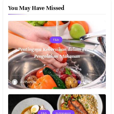
You May Have Missed
F&b
Pentingnya Kebersihan dalam Proses
Pengolahan Makanan
Authorcoy
Juli 28, 2026
F&b
Indonesia