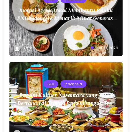
Inovasi Menu Lokal Membantu Pelaku
FNB Indonesia Menarik Minat Generasi
Muda
Admin
Juli 22, 2026
F&b
Indonesia
Ragam Kuliner Nusantara yang Tetap
Bertahan di Tengah Perkembangan Tren
Makanan Modern