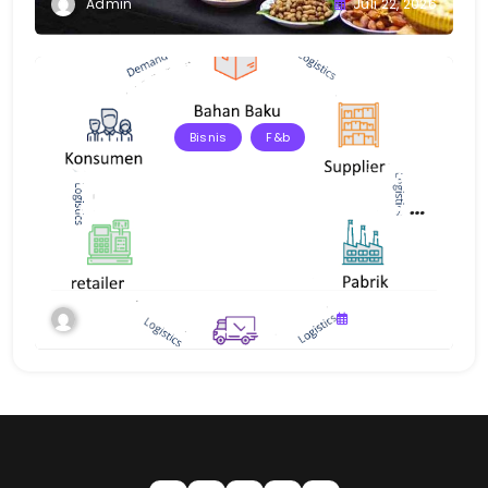
Admin
Juli 22, 2026
Bisnis
F&b
Strategi Pengelolaan Rantai Pasok F&B
untuk Menjaga Kualitas Produk dan
Layanan
Admin
Juli 15, 2026