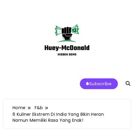
Skip
to
content
Huey-McDonald Tren Makanan dan
Subscribe
Restoran Terbaik di Indonesia
Home
F&b
6 Kuliner Ekstrem Di India Yang Bikin Heran
Namun Memiliki Rasa Yang Enak!