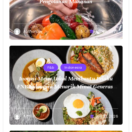
Pengolahan Makanan
Authorcoy
Juli 28, 2026
F&b
Indonesia
Inovasi Menu Lokal Membantu Pelaku
FNB Indonesia Menarik Minat Generasi
Muda
Admin
Juli 22, 2026