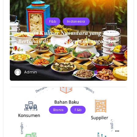
F&b
Indonesia
Ragam Kuliner Nusantara yang Tetap
Bertahan di Tengah Perkembangan Tren
Makanan Modern
Admin
Juli 22, 2026
Bisnis
F&b
Strategi Pengelolaan Rantai Pasok F&B
untuk Menjaga Kualitas Produk dan