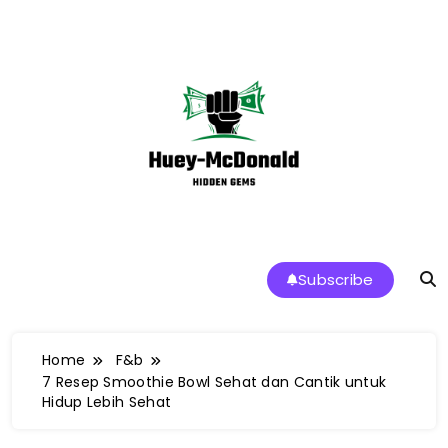
Skip
to
content
Huey-McDonald Tren Makanan dan
Subscribe
Restoran Terbaik di Indonesia
Home
F&b
7 Resep Smoothie Bowl Sehat dan Cantik untuk
Hidup Lebih Sehat