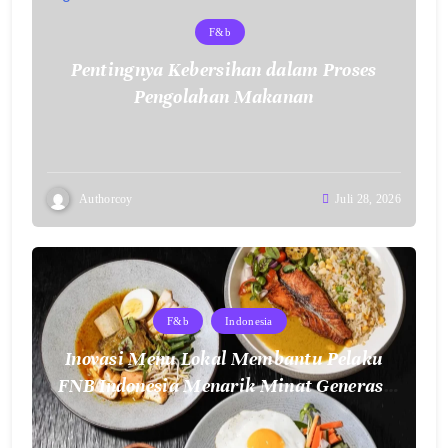
F&b
Pentingnya Kebersihan dalam Proses
Pengolahan Makanan
Authorcoy
Juli 28, 2026
F&b
Indonesia
Inovasi Menu Lokal Membantu Pelaku
FNB Indonesia Menarik Minat Generasi
Muda