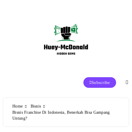
Skip
to
content
Huey-McDonald Tren Makanan dan
Subscribe
Restoran Terbaik di Indonesia
Home
Bisnis
Bisnis Franchise Di Indonesia, Benerkah Bisa Gampang
Untung?