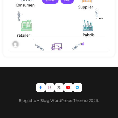
Bisnis
F&b
Strategi Pengelolaan Rantai Pasok F&B
untuk Menjaga Kualitas Produk dan
Layanan
Admin
Juli 15, 2026
Blogistic - Blog WordPress Theme 2026.