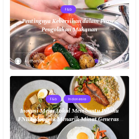
F&b
Pentingnya Kebersihan dalam Proses
Pengolahan Makanan
Authorcoy
Juli 28, 2026
F&b
Indonesia
Inovasi Menu Lokal Membantu Pelaku
FNB Indonesia Menarik Minat Generasi
Muda