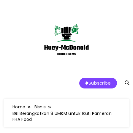
Skip
to
content
Huey-McDonald Tren Makanan dan
Subscribe
Restoran Terbaik di Indonesia
Home
Bisnis
BRI Berangkatkan 8 UMKM untuk Ikuti Pameran
FHA Food