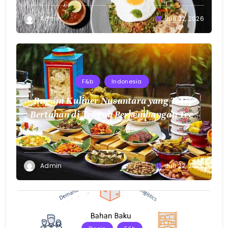
Admin
Juli 22, 2026
F&b
Indonesia
Ragam Kuliner Nusantara yang Tetap
Bertahan di Tengah Perkembangan Tren
Makanan Modern
Admin
Juli 22, 2026