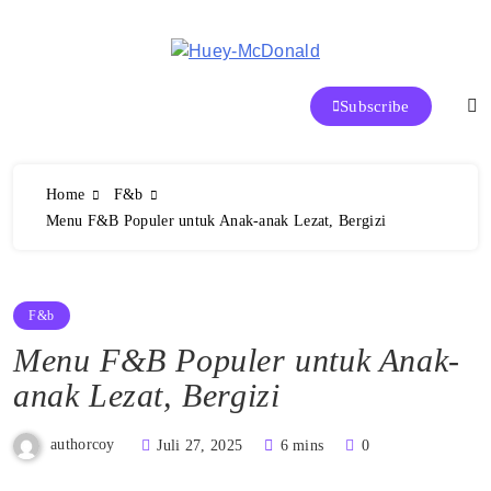
Skip
to
content
Huey-McDonald Tren Makanan
Subscribe
dan Restoran Terbaik di Indonesia
Home
F&b
Menu F&B Populer untuk Anak-anak Lezat, Bergizi
F&b
Menu F&B Populer untuk Anak-
anak Lezat, Bergizi
authorcoy
Juli 27, 2025
6 mins
0