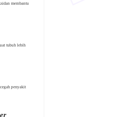
oksidan membantu
at tubuh lebih
cegah penyakit
er