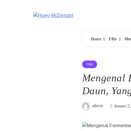
Skip
to
content
Huey-McDonald Tren
Home
F&b
Men
F&b
Mengenal 
Daun, Yan
admin
Januari 5