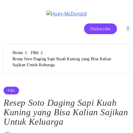
Skip
to
content
Huey-McDonald Tren Makanan
Subscribe
dan Restoran Terbaik di Indonesia
Home
F&b
Resep Soto Daging Sapi Kuah Kuning yang Bisa Kalian
Sajikan Untuk Keluarga
F&b
Resep Soto Daging Sapi Kuah
Kuning yang Bisa Kalian Sajikan
Untuk Keluarga