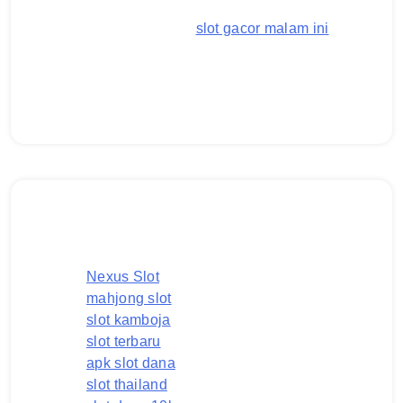
mesin semakin cepat dan efisien.
Pada pencarian
slot gacor malam ini
,
pengguna sebaiknya tetap memahami
bahwa tidak ada permainan yang
menjamin kemenangan.
ADS
Nexus Slot
mahjong slot
slot kamboja
slot terbaru
apk slot dana
slot thailand