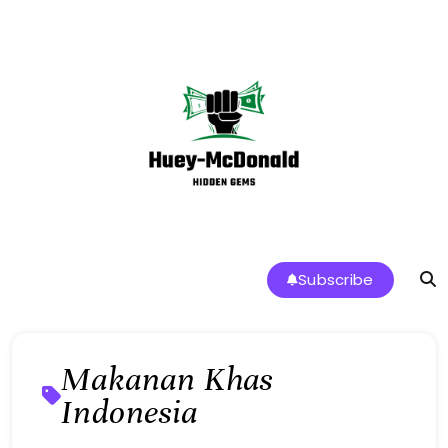
Skip
to
content
Huey-McDonald Tren Makanan dan
Subscribe
Restoran Terbaik di Indonesia
Makanan Khas
Indonesia