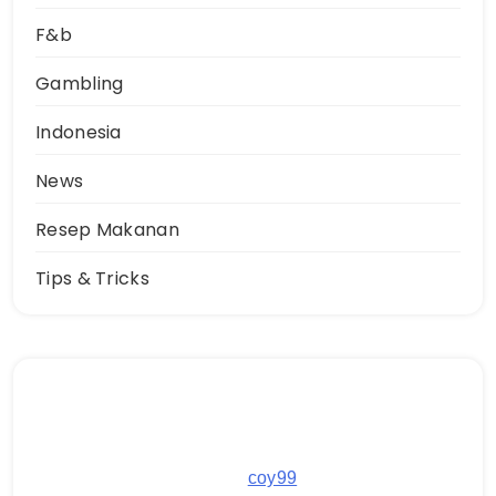
F&b
Gambling
Indonesia
News
Resep Makanan
Tips & Tricks
Partner Resmi
Fitur auto spin di
coy99
membuat putaran