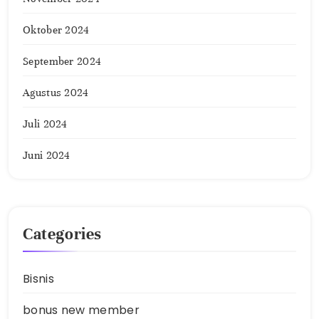
Oktober 2024
September 2024
Agustus 2024
Juli 2024
Juni 2024
Categories
Bisnis
bonus new member