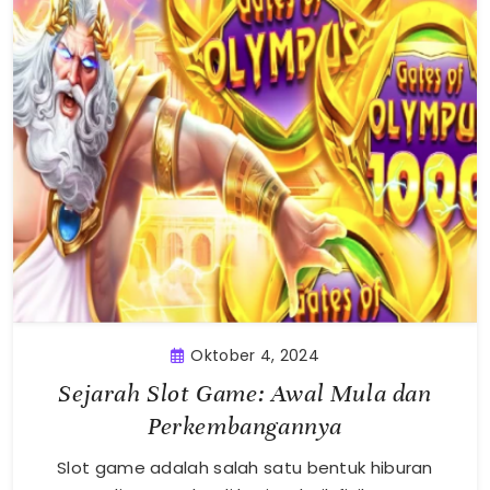
Oktober 4, 2024
Sejarah Slot Game: Awal Mula dan
Perkembangannya
Slot game adalah salah satu bentuk hiburan