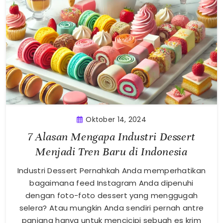
Oktober 14, 2024
7 Alasan Mengapa Industri Dessert
Menjadi Tren Baru di Indonesia
Industri Dessert Pernahkah Anda memperhatikan
bagaimana feed Instagram Anda dipenuhi
dengan foto-foto dessert yang menggugah
selera? Atau mungkin Anda sendiri pernah antre
panjang hanya untuk mencicipi sebuah es krim