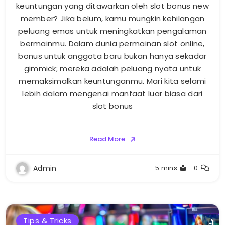
keuntungan yang ditawarkan oleh slot bonus new
member? Jika belum, kamu mungkin kehilangan
peluang emas untuk meningkatkan pengalaman
bermainmu. Dalam dunia permainan slot online,
bonus untuk anggota baru bukan hanya sekadar
gimmick; mereka adalah peluang nyata untuk
memaksimalkan keuntunganmu. Mari kita selami
lebih dalam mengenai manfaat luar biasa dari
slot bonus
Read More
Admin
5 mins
0
Tips & Tricks