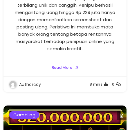
terbilang unik dan canggih. Penipu berhasil
mengantongi uang hingga Rp 229 juta hanya
dengan memanfaatkan screenshoot dan
posting ulang. Peristiwa ini membuka mata
banyak orang tentang betapa rentannya
masyarakat terhadap penipuan online yang
semakin kreatif.
Read More
Authorcoy
8 mins
0
Gambling