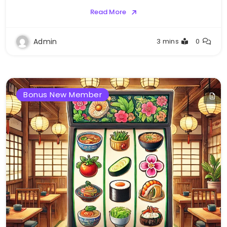
Read More
Admin
3 mins
0
Bonus New Member