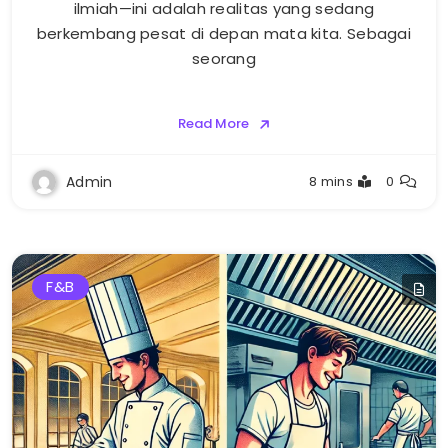
ilmiah—ini adalah realitas yang sedang
berkembang pesat di depan mata kita. Sebagai
seorang
Read More
Admin
8 mins
0
F&b