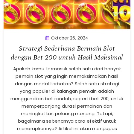
Oktober 26, 2024
Strategi Sederhana Bermain Slot
dengan Bet 200 untuk Hasil Maksimal
Apakah kamu termasuk salah satu dari banyak
pemain slot yang ingin memaksimalkan hasil
dengan modal terbatas? Salah satu strategi
yang populer di kalangan pemain adalah
menggunakan bet rendah, seperti bet 200, untuk
memperpanjang durasi permainan dan
meningkatkan peluang menang. Tetapi,
bagaimana sebenarnya cara efektif untuk
menerapkannya? Artikel ini akan mengupas