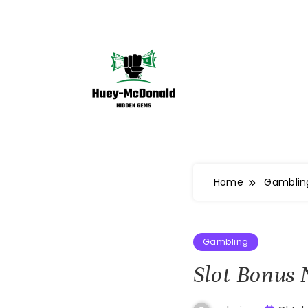
Skip
to
content
Huey-McDonald Tren 
Home
Gamblin
Gambling
Slot Bonus