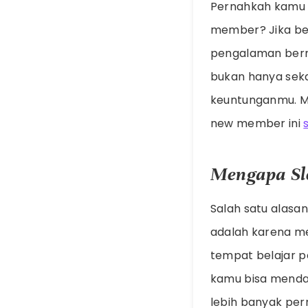
Pernahkah kamu 
member? Jika be
pengalaman berma
bukan hanya sek
keuntunganmu. Ma
new member ini
Mengapa Sl
Salah satu alas
adalah karena m
tempat belajar p
kamu bisa menda
lebih banyak per