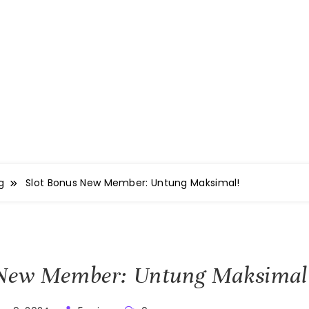
Makanan dan Restoran Terbai
g
Slot Bonus New Member: Untung Maksimal!
 New Member: Untung Maksimal