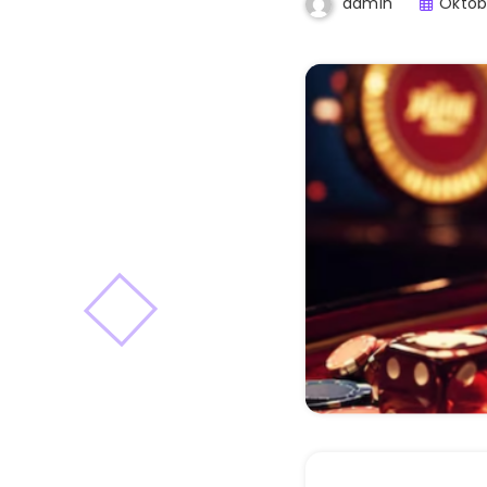
Oktob
admin