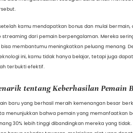
rsebut.
 setelah kamu mendapatkan bonus dan mulai bermain, 
ive streaming dari pemain berpengalaman. Mereka ser
ang bisa membantumu meningkatkan peluang menang. 
nologi ini, kamu tidak hanya belajar, tetapi juga da
h terbukti efektif.
enarik tentang Keberhasilan Pemain 
main baru yang berhasil meraih kemenangan besar berk
a menunjukkan bahwa pemain yang memanfaatkan bonu
ng 30% lebih tinggi dibandingkan mereka yang tidak. I