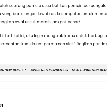
adalah seorang pemula atau bahkan pemain berpengala
 yang baru, jangan lewatkan kesempatan untuk mema
di langkah awal untuk meraih jackpot besar!
ri artikel ini, aku ingin mengajak kamu untuk berbagi
emanfaatkan dalam permainan slot? Bagikan pendap
US NEW MEMBER
BONUS NEW MEMBER 100
SLOT BONUS NEW ME
in