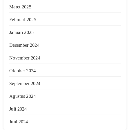
Maret 2025
Februari 2025
Januari 2025
Desember 2024
November 2024
Oktober 2024
September 2024
Agustus 2024
Juli 2024
Juni 2024