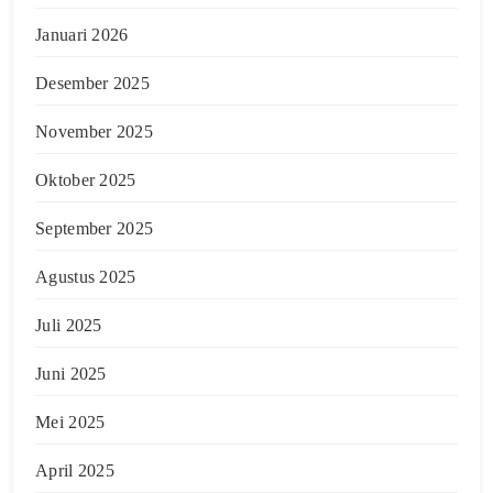
Januari 2026
Desember 2025
November 2025
Oktober 2025
September 2025
Agustus 2025
Juli 2025
Juni 2025
Mei 2025
April 2025