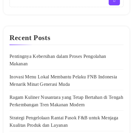
Recent Posts
Pentingnya Kebersihan dalam Proses Pengolahan
Makanan
Inovasi Menu Lokal Membantu Pelaku FNB Indonesia
Menarik Minat Generasi Muda
Ragam Kuliner Nusantara yang Tetap Bertahan di Tengah
Perkembangan Tren Makanan Modern
Strategi Pengelolaan Rantai Pasok F&B untuk Menjaga
Kualitas Produk dan Layanan