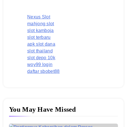
ADS
Nexus Slot
mahjong slot
slot kamboja
slot terbaru
apk slot dana
slot thailand
slot depo 10k
woy99 login
daftar sbobet88
You May Have Missed