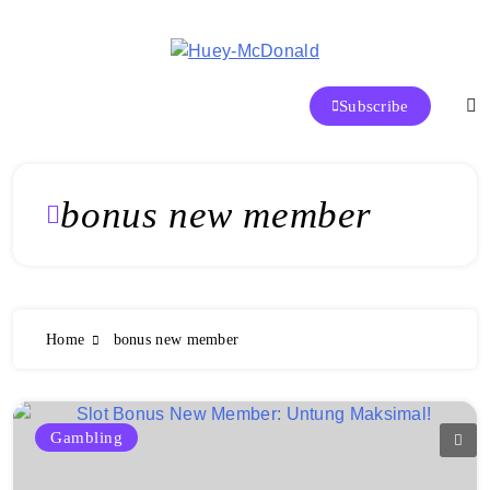
Skip
to
content
Huey-McDonald Tren Makanan
Subscribe
dan Restoran Terbaik di Indonesia
bonus new member
Home
bonus new member
Gambling