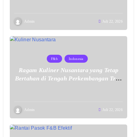
Admin
Juli 22, 2026
F&b
Indonesia
Ragam Kuliner Nusantara yang Tetap
Bertahan di Tengah Perkembangan Tren
Makanan Modern
Admin
Juli 22, 2026