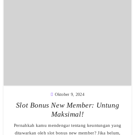
Oktober 9, 2024
Slot Bonus New Member: Untung
Maksimal!
Pernahkah kamu mendengar tentang keuntungan yang
ditawarkan oleh slot bonus new member? Jika belum,