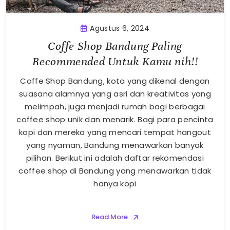
Agustus 6, 2024
Coffe Shop Bandung Paling
Recommended Untuk Kamu nih!!
Coffe Shop Bandung, kota yang dikenal dengan
suasana alamnya yang asri dan kreativitas yang
melimpah, juga menjadi rumah bagi berbagai
coffee shop unik dan menarik. Bagi para pencinta
kopi dan mereka yang mencari tempat hangout
yang nyaman, Bandung menawarkan banyak
pilihan. Berikut ini adalah daftar rekomendasi
coffee shop di Bandung yang menawarkan tidak
hanya kopi
Read More