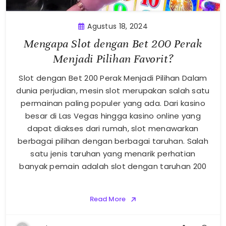
Agustus 18, 2024
Mengapa Slot dengan Bet 200 Perak
Menjadi Pilihan Favorit?
Slot dengan Bet 200 Perak Menjadi Pilihan Dalam
dunia perjudian, mesin slot merupakan salah satu
permainan paling populer yang ada. Dari kasino
besar di Las Vegas hingga kasino online yang
dapat diakses dari rumah, slot menawarkan
berbagai pilihan dengan berbagai taruhan. Salah
satu jenis taruhan yang menarik perhatian
banyak pemain adalah slot dengan taruhan 200
Read More