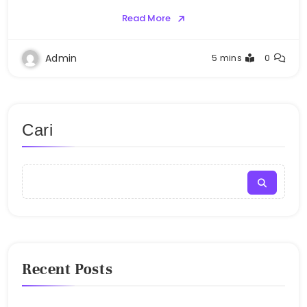
Read More
Admin
5 mins
0
Cari
Recent Posts