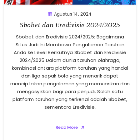
Agustus 14, 2024
Sbobet dan Eredivisie 2024/2025
Sbobet dan Eredivisie 2024/2025: Bagaimana
Situs Judi Ini Membawa Pengalaman Taruhan
Anda ke Level Berikutnya Sbobet dan Eredivisie
2024/2025 Dalam dunia taruhan olahraga,
kombinasi antara platform taruhan yang handal
dan liga sepak bola yang menarik dapat
menciptakan pengalaman yang memuaskan dan
mengasyikkan bagi para penjudi. Salah satu
platform taruhan yang terkenal adalah Sbobet,
sementara Eredivisie,
Read More