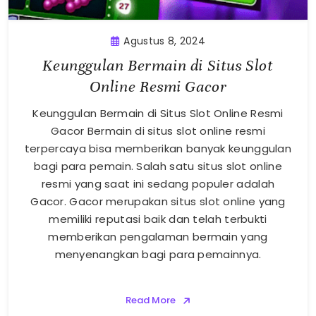
Agustus 8, 2024
Keunggulan Bermain di Situs Slot
Online Resmi Gacor
Keunggulan Bermain di Situs Slot Online Resmi
Gacor Bermain di situs slot online resmi
terpercaya bisa memberikan banyak keunggulan
bagi para pemain. Salah satu situs slot online
resmi yang saat ini sedang populer adalah
Gacor. Gacor merupakan situs slot online yang
memiliki reputasi baik dan telah terbukti
memberikan pengalaman bermain yang
menyenangkan bagi para pemainnya.
Read More