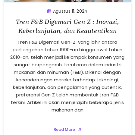
Agustus 11, 2024
Tren F&B Digemari Gen-Z : Inovasi,
Keberlanjutan, dan Keautentikan
Tren F&B Digemari Gen-Z, yang lahir antara
pertengahan tahun 1990-an hingga awal tahun
2010-an, telah menjadi kelompok konsumen yang
sangat berpengaruh, terutama dalam industri
makanan dan minuman (F&B). Dikenal dengan
kecenderungan mereka terhadap teknologi,
keberlanjutan, dan pengalaman yang autentik,
preferensi Gen Z telah membentuk tren F&B
terkini. Artikel ini akan menjelajahi beberapa jenis
makanan dan
Read More