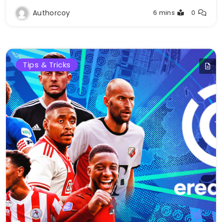
Authorcoy
6 mins
0
Tips & Tricks