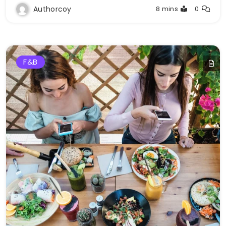
Authorcoy
8 mins
0
F&b