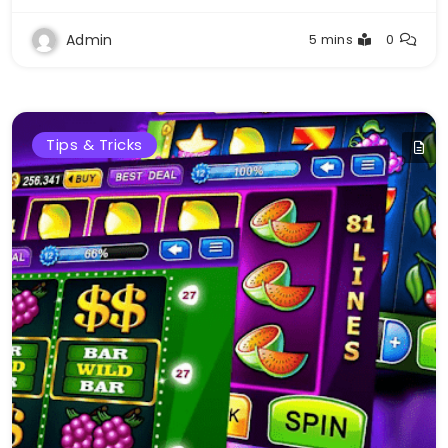
Admin
5 mins
0
Tips & Tricks