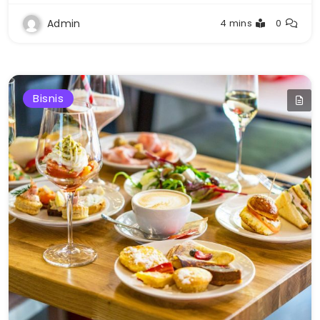
Admin
4 mins
0
Bisnis