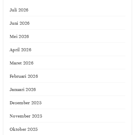
Juli 2026
Juni 2026
Mei 2026
April 2026
Maret 2026
Februari 2026
Januari 2026
Desember 2025
November 2025
Oktober 2025