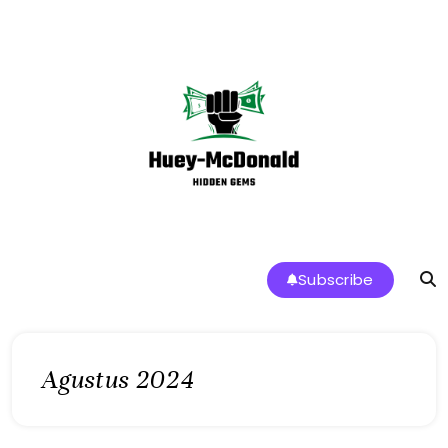
Skip
to
content
Huey-McDonald Tren Makanan dan
Subscribe
Restoran Terbaik di Indonesia
Agustus 2024