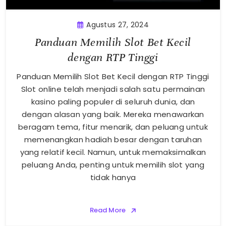
Agustus 27, 2024
Panduan Memilih Slot Bet Kecil
dengan RTP Tinggi
Panduan Memilih Slot Bet Kecil dengan RTP Tinggi
Slot online telah menjadi salah satu permainan
kasino paling populer di seluruh dunia, dan
dengan alasan yang baik. Mereka menawarkan
beragam tema, fitur menarik, dan peluang untuk
memenangkan hadiah besar dengan taruhan
yang relatif kecil. Namun, untuk memaksimalkan
peluang Anda, penting untuk memilih slot yang
tidak hanya
Read More