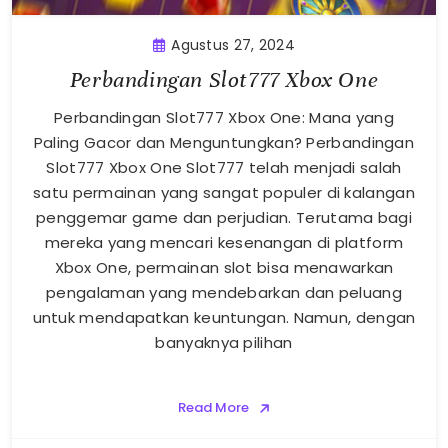
Agustus 27, 2024
Perbandingan Slot777 Xbox One
Perbandingan Slot777 Xbox One: Mana yang
Paling Gacor dan Menguntungkan? Perbandingan
Slot777 Xbox One Slot777 telah menjadi salah
satu permainan yang sangat populer di kalangan
penggemar game dan perjudian. Terutama bagi
mereka yang mencari kesenangan di platform
Xbox One, permainan slot bisa menawarkan
pengalaman yang mendebarkan dan peluang
untuk mendapatkan keuntungan. Namun, dengan
banyaknya pilihan
Read More