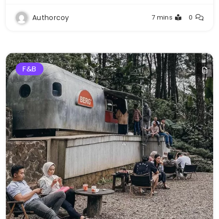
Authorcoy
7 mins
0
F&b