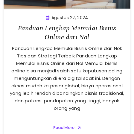
Agustus 22, 2024
Panduan Lengkap Memulai Bisnis
Online dari Nol
Panduan Lengkap Memulai Bisnis Online dari Nol:
Tips dan Strategi Terbaik Panduan Lengkap
Memulai Bisnis Online dari Nol Memulai bisnis
online bisa menjadi salah satu keputusan paling
menguntungkan di era digital saat ini. Dengan
akses mudah ke pasar global, biaya operasional
yang lebih rendah dibandingkan bisnis tradisional,
dan potensi pendapatan yang tinggi, banyak
orang yang
Read More