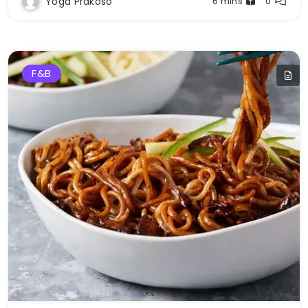
Yoga Prakoso
6 mins
0
F&b