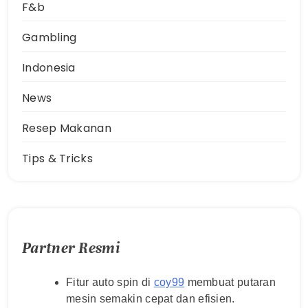
F&b
Gambling
Indonesia
News
Resep Makanan
Tips & Tricks
Partner Resmi
Fitur auto spin di
coy99
membuat putaran
mesin semakin cepat dan efisien.