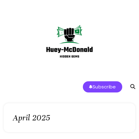
Skip
to
content
Huey-McDonald Tren Makanan dan
Subscribe
Restoran Terbaik di Indonesia
April 2025