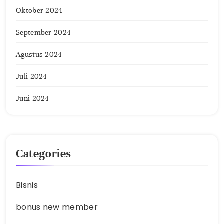
Oktober 2024
September 2024
Agustus 2024
Juli 2024
Juni 2024
Categories
Bisnis
bonus new member