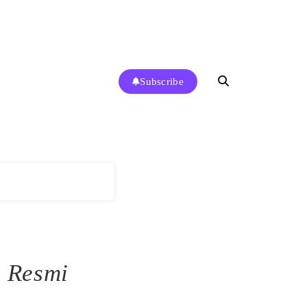
Subscribe
k di Indonesia
e Resmi