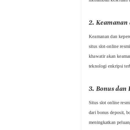
2.
Keamanan 
Keamanan dan keperca
situs slot-online resm
khawatir akan keaman
teknologi enkripsi te
3.
Bonus dan 
Situs slot online re
dari bonus deposit, 
meningkatkan peluang