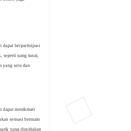
dapat berpartisipasi
seperti uang tunai,
n yang seru dan
in dapat menikmati
kan sensasi bermain
narik yang disediakan