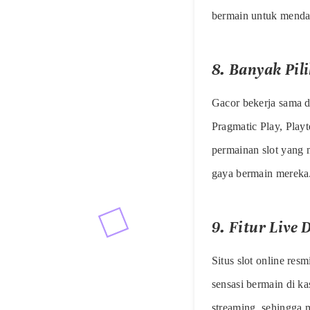
bermain untuk mendap
8.
Banyak Pili
Gacor bekerja sama d
Pragmatic Play, Play
permainan slot yang 
gaya bermain mereka
9.
Fitur Live 
Situs slot online res
sensasi bermain di ka
streaming, sehingga m