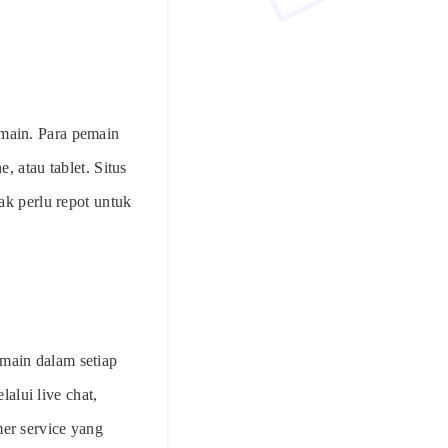
emain. Para pemain
, atau tablet. Situs
ak perlu repot untuk
main dalam setiap
alui live chat,
mer service yang