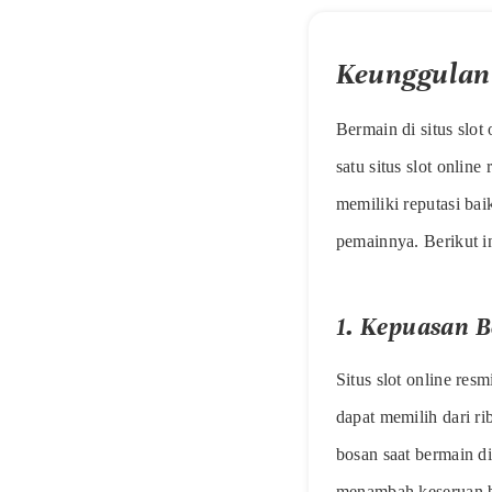
Keunggulan 
Bermain di situs slo
satu situs slot onlin
memiliki reputasi ba
pemainnya. Berikut in
1.
Kepuasan 
Situs slot online re
dapat memilih dari r
bosan saat bermain di
menambah keseruan 