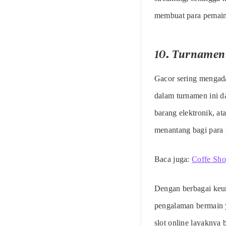
membuat para pemain 
10.
Turnamen 
Gacor sering mengada
dalam turnamen ini d
barang elektronik, a
menantang bagi para
Baca juga:
Coffe Sh
Dengan berbagai keun
pengalaman bermain 
slot online layaknya 