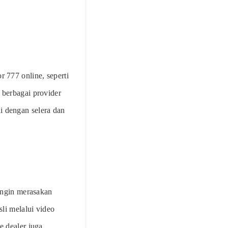
 777 online, seperti
 berbagai provider
i dengan selera dan
 ingin merasakan
sli melalui video
e dealer juga