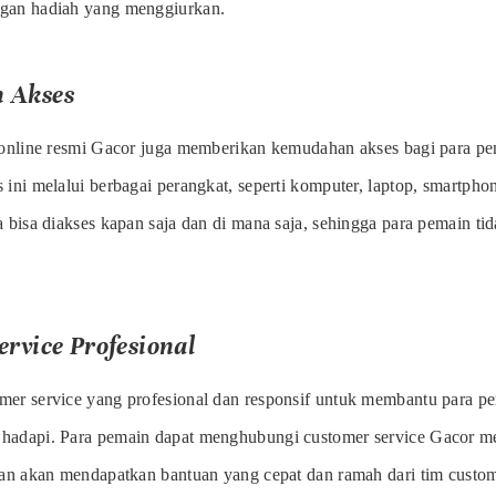
ngan hadiah yang menggiurkan.
 Akses
t-online resmi Gacor juga memberikan kemudahan akses bagi para p
 ini melalui berbagai perangkat, seperti komputer, laptop, smartphone
a bisa diakses kapan saja dan di mana saja, sehingga para pemain tid
rvice Profesional
mer service yang profesional dan responsif untuk membantu para pe
hadapi. Para pemain dapat menghubungi customer service Gacor mel
 dan akan mendapatkan bantuan yang cepat dan ramah dari tim custo