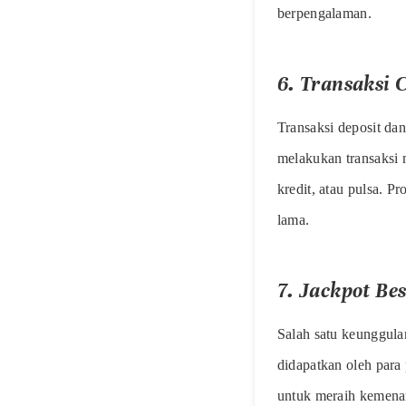
berpengalaman.
6.
Transaksi 
Transaksi deposit dan
melakukan transaksi m
kredit, atau pulsa. P
lama.
7.
Jackpot Be
Salah satu keunggulan
didapatkan oleh para
untuk meraih kemenan