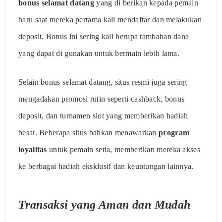
bonus selamat datang
yang di berikan kepada pemain
baru saat mereka pertama kali mendaftar dan melakukan
deposit. Bonus ini sering kali berupa tambahan dana
yang dapat di gunakan untuk bermain lebih lama.
Selain bonus selamat datang, situs resmi juga sering
mengadakan promosi rutin seperti cashback, bonus
deposit, dan turnamen slot yang memberikan hadiah
besar. Beberapa situs bahkan menawarkan
program
loyalitas
untuk pemain setia, memberikan mereka akses
ke berbagai hadiah eksklusif dan keuntungan lainnya.
Transaksi yang Aman dan Mudah