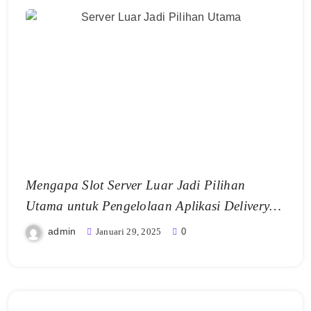
Mengapa Slot Server Luar Jadi Pilihan
Utama untuk Pengelolaan Aplikasi Delivery
F&B?
admin
Januari 29, 2025
0