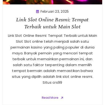
Februari 23, 2025
Link Slot Online Resmi: Tempat
Terbaik untuk Main Slot
Link Slot Online Resmi: Tempat Terbaik untuk Main
Slot Slot online telah menjadi salah satu
permainan kasino yang paling populer di dunia
maya. Banyak pemain yang mencari tempat
terbaik untuk memainkan permainan ini, dan
salah satu faktor terpenting dalam memilih
tempat bermain adalah memastikan bahwa
situs yang dipilih adalah link slot online resmi.
Situs crs99
Read More