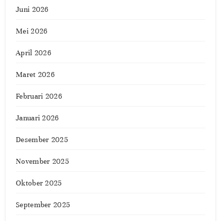
Juni 2026
Mei 2026
April 2026
Maret 2026
Februari 2026
Januari 2026
Desember 2025
November 2025
Oktober 2025
September 2025