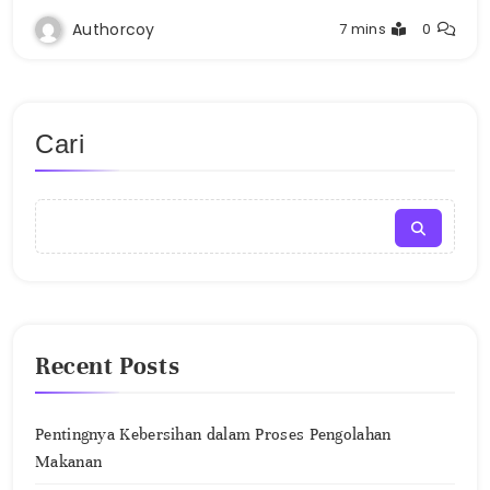
Authorcoy
7 mins
0
Cari
Recent Posts
Pentingnya Kebersihan dalam Proses Pengolahan
Makanan