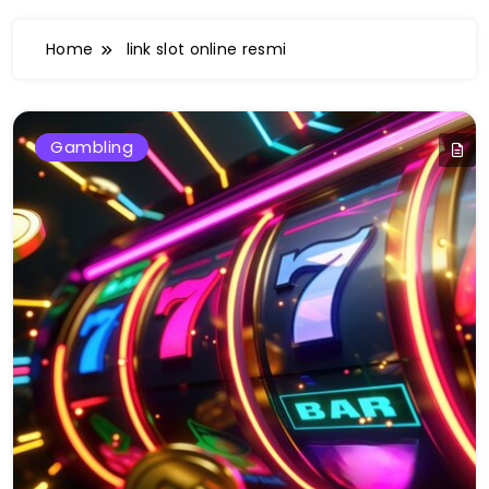
Home
link slot online resmi
Gambling