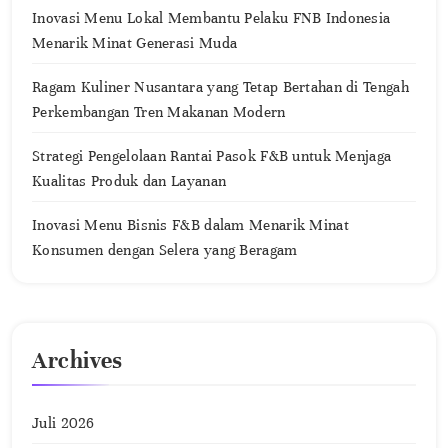
Inovasi Menu Lokal Membantu Pelaku FNB Indonesia
Menarik Minat Generasi Muda
Ragam Kuliner Nusantara yang Tetap Bertahan di Tengah
Perkembangan Tren Makanan Modern
Strategi Pengelolaan Rantai Pasok F&B untuk Menjaga
Kualitas Produk dan Layanan
Inovasi Menu Bisnis F&B dalam Menarik Minat
Konsumen dengan Selera yang Beragam
Archives
Juli 2026