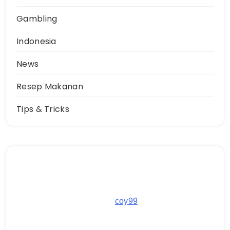
Gambling
Indonesia
News
Resep Makanan
Tips & Tricks
Partner Resmi
Fitur auto spin di
coy99
membuat putaran
mesin semakin cepat dan efisien.