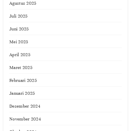
Agustus 2025
Juli 2025
Juni 2025
Mei 2025
April 2025
Maret 2025
Februari 2025
Januari 2025
Desember 2024
November 2024