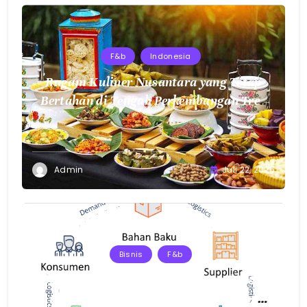
F&b
Indonesia
Ragam Kuliner Nusantara yang Tetap
Bertahan di Tengah Perkembangan Tren
Makanan Modern
Admin
Juli 22, 2026
Bisnis
F&b
Strategi Pengelolaan Rantai Pasok F&B
untuk Menjaga Kualitas Produk dan