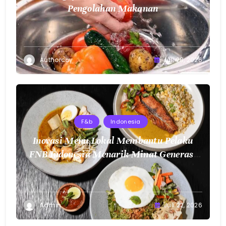
Pengolahan Makanan
Authorcoy
Juli 28, 2026
F&b
Indonesia
Inovasi Menu Lokal Membantu Pelaku
FNB Indonesia Menarik Minat Generasi
Muda
Admin
Juli 22, 2026