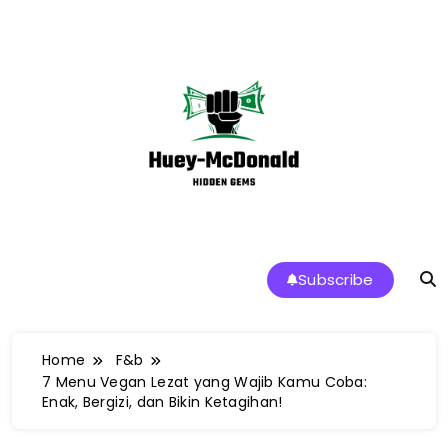
Skip
to
content
Huey-McDonald Tren Makanan dan
Subscribe
Restoran Terbaik di Indonesia
Home
F&b
7 Menu Vegan Lezat yang Wajib Kamu Coba:
Enak, Bergizi, dan Bikin Ketagihan!