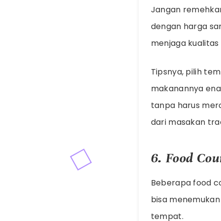
Jangan remehkan 
dengan harga sa
menjaga kualitas 
Tipsnya, pilih t
makanannya enak 
tanpa harus mero
dari masakan trad
6. Food Co
Beberapa food co
bisa menemukan m
tempat.