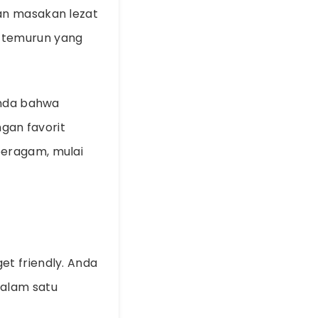
an masakan lezat
n-temurun yang
anda bahwa
gan favorit
beragam, mulai
et friendly. Anda
dalam satu