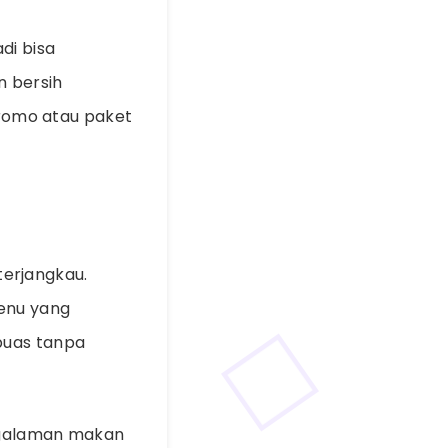
di bisa
n bersih
romo atau paket
erjangkau.
enu yang
puas tanpa
engalaman makan