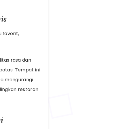
is
favorit,
itas rasa dan
atas. Tempat ini
pa mengurangi
dingkan restoran
i