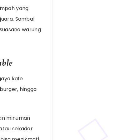
rempah yang
juara. Sambal
, suasana warung
able
gaya kafe
 burger, hingga
 dan minuman
 atau sekadar
 bisa menikmati