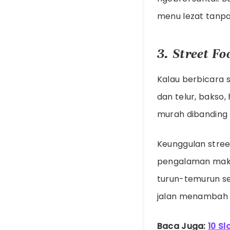
menu lezat tanp
3. Street F
Kalau berbicara s
dan telur, bakso
murah dibanding 
Keunggulan street
pengalaman maka
turun-temurun se
jalan menambah k
Baca Juga:
10 Sl