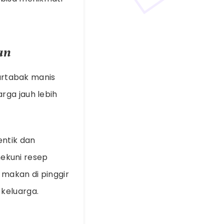
an
martabak manis
rga jauh lebih
entik dan
ekuni resep
 makan di pinggir
 keluarga.