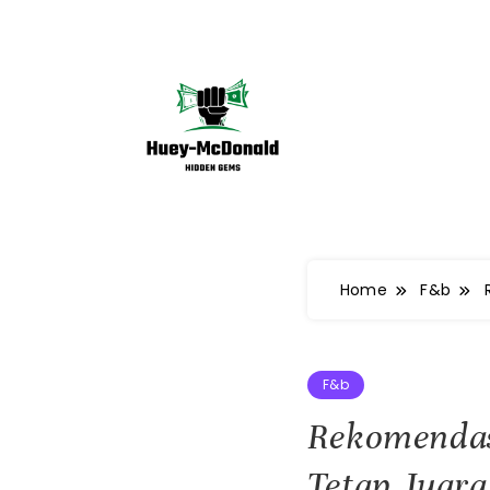
Skip
to
content
Huey-McDonald Tren 
Home
F&b
F&b
Rekomendasi
Tetap Juara