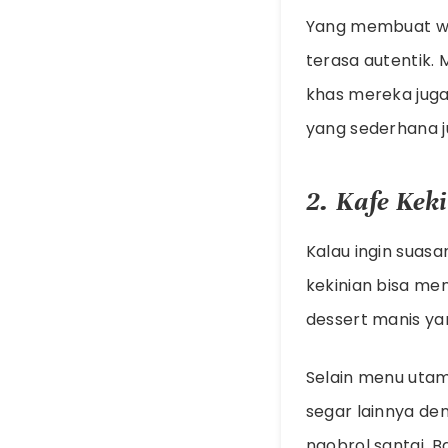
Yang membuat wa
terasa autentik.
khas mereka juga 
yang sederhana j
2. Kafe Kek
Kalau ingin suasa
kekinian bisa men
dessert manis ya
Selain menu utam
segar lainnya de
ngobrol santai. 