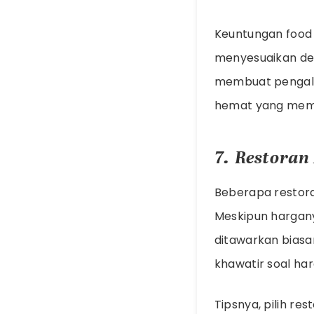
Keuntungan food c
menyesuaikan den
membuat pengala
hemat yang memb
7. Restoran
Beberapa restor
Meskipun hargany
ditawarkan biasa
khawatir soal har
Tipsnya, pilih r