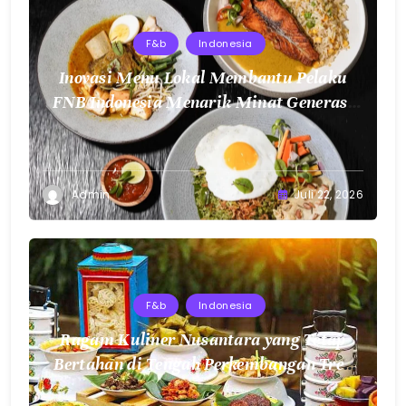
F&b
Indonesia
Inovasi Menu Lokal Membantu Pelaku
FNB Indonesia Menarik Minat Generasi
Muda
Admin
Juli 22, 2026
F&b
Indonesia
Ragam Kuliner Nusantara yang Tetap
Bertahan di Tengah Perkembangan Tren
Makanan Modern