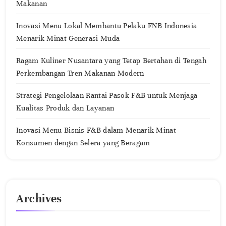
Makanan
Inovasi Menu Lokal Membantu Pelaku FNB Indonesia
Menarik Minat Generasi Muda
Ragam Kuliner Nusantara yang Tetap Bertahan di Tengah
Perkembangan Tren Makanan Modern
Strategi Pengelolaan Rantai Pasok F&B untuk Menjaga
Kualitas Produk dan Layanan
Inovasi Menu Bisnis F&B dalam Menarik Minat
Konsumen dengan Selera yang Beragam
Archives