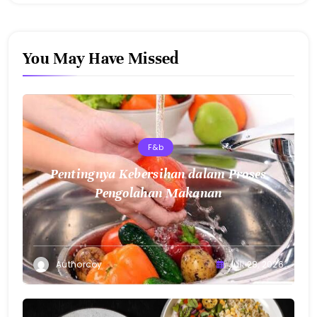
You May Have Missed
F&b
Pentingnya Kebersihan dalam Proses
Pengolahan Makanan
Authorcoy
Juli 28, 2026