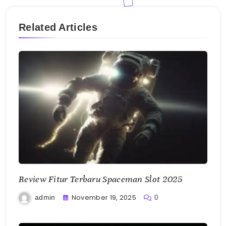
Related Articles
Review Fitur Terbaru Spaceman Slot 2025
November 19, 2025
admin
0