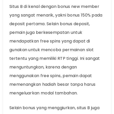
Situs B di kenal dengan bonus new member
yang sangat menarik, yakni bonus 150% pada
deposit pertama. Selain bonus deposit,
pemain juga berkesempatan untuk
mendapatkan free spins yang dapat di
gunakan untuk mencoba permainan slot
tertentu yang memiliki RTP tinggi. Ini sangat
menguntungkan, karena dengan
menggunakan free spins, pemain dapat
memenangkan hadiah besar tanpa harus
mengeluarkan modal tambahan.
Selain bonus yang menggiurkan, situs B juga