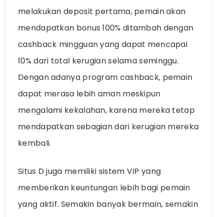
melakukan deposit pertama, pemain akan
mendapatkan bonus 100% ditambah dengan
cashback mingguan yang dapat mencapai
10% dari total kerugian selama seminggu.
Dengan adanya program cashback, pemain
dapat merasa lebih aman meskipun
mengalami kekalahan, karena mereka tetap
mendapatkan sebagian dari kerugian mereka
kembali.
Situs D juga memiliki sistem VIP yang
memberikan keuntungan lebih bagi pemain
yang aktif. Semakin banyak bermain, semakin