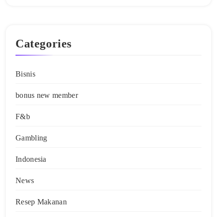
Categories
Bisnis
bonus new member
F&b
Gambling
Indonesia
News
Resep Makanan