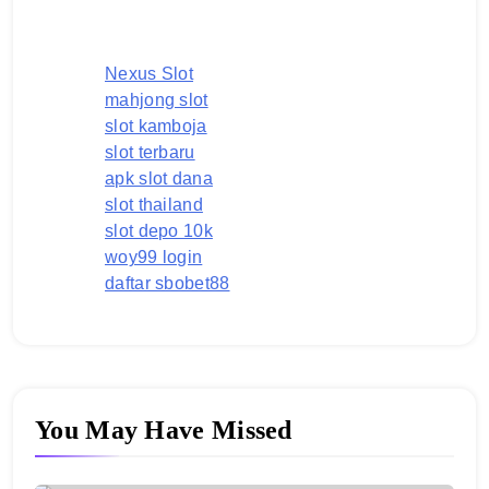
ADS
Nexus Slot
mahjong slot
slot kamboja
slot terbaru
apk slot dana
slot thailand
slot depo 10k
woy99 login
daftar sbobet88
You May Have Missed