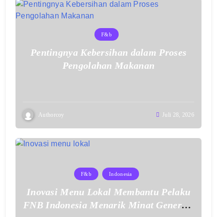
F&b
Pentingnya Kebersihan dalam Proses
Pengolahan Makanan
Authorcoy
Juli 28, 2026
F&b
Indonesia
Inovasi Menu Lokal Membantu Pelaku
FNB Indonesia Menarik Minat Generasi