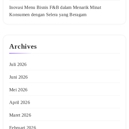
Inovasi Menu Bisnis F&B dalam Menarik Minat
Konsumen dengan Selera yang Beragam
Archives
Juli 2026
Juni 2026
Mei 2026
April 2026
Maret 2026
Februari 2026