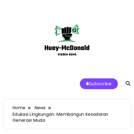
Skip
to
content
Huey-McDonald Tren Makanan dan
Subscribe
Restoran Terbaik di Indonesia
Home
News
Edukasi Lingkungan: Membangun Kesadaran
Generasi Muda