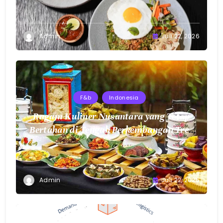
Admin
Juli 22, 2026
F&b
Indonesia
Ragam Kuliner Nusantara yang Tetap
Bertahan di Tengah Perkembangan Tren
Makanan Modern
Admin
Juli 22, 2026