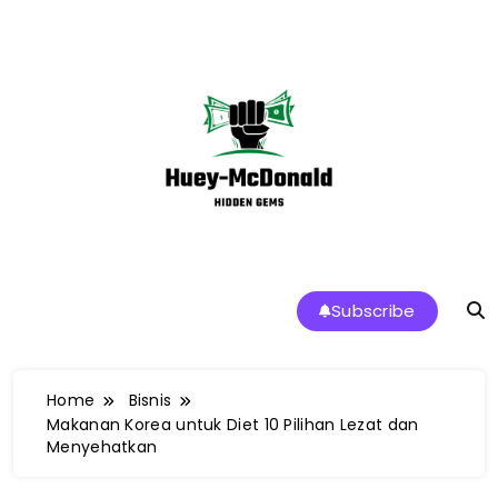
Skip
to
content
Huey-McDonald Tren Makanan dan
Subscribe
Restoran Terbaik di Indonesia
Home
Bisnis
Makanan Korea untuk Diet 10 Pilihan Lezat dan
Menyehatkan