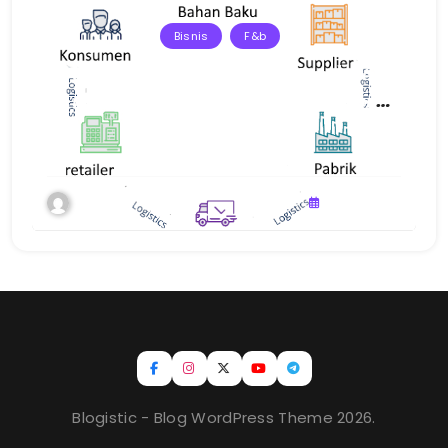
Bisnis
F&b
Strategi Pengelolaan Rantai Pasok F&B
untuk Menjaga Kualitas Produk dan
Layanan
Admin
Juli 15, 2026
Blogistic - Blog WordPress Theme 2026.