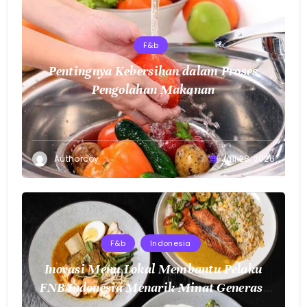
F&b
Pentingnya Kebersihan dalam Proses
Pengolahan Makanan
Authorcoy
Juli 28, 2026
F&b
Indonesia
Inovasi Menu Lokal Membantu Pelaku
FNB Indonesia Menarik Minat Generasi
Muda