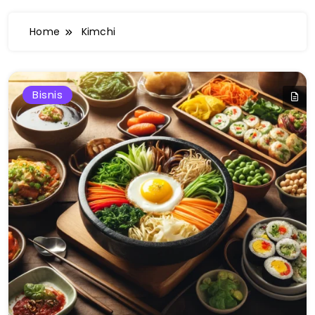
Home
Kimchi
Bisnis