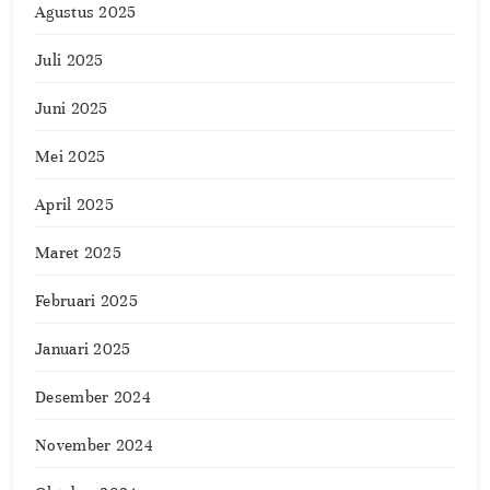
Agustus 2025
Juli 2025
Juni 2025
Mei 2025
April 2025
Maret 2025
Februari 2025
Januari 2025
Desember 2024
November 2024