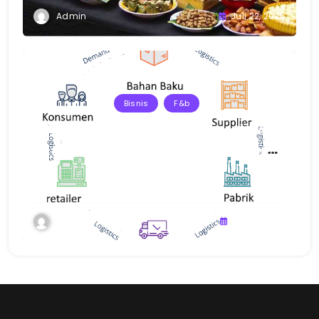
Admin
Juli 22, 2026
Bisnis
F&b
Strategi Pengelolaan Rantai Pasok F&B
untuk Menjaga Kualitas Produk dan
Layanan
Admin
Juli 15, 2026