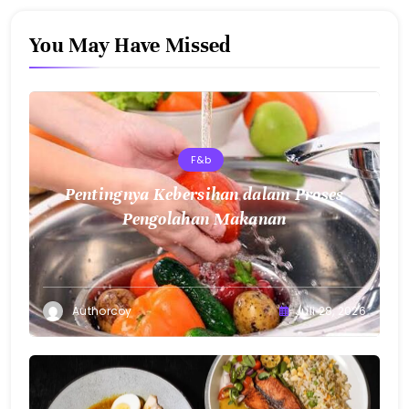
You May Have Missed
F&b
Pentingnya Kebersihan dalam Proses
Pengolahan Makanan
Authorcoy
Juli 28, 2026