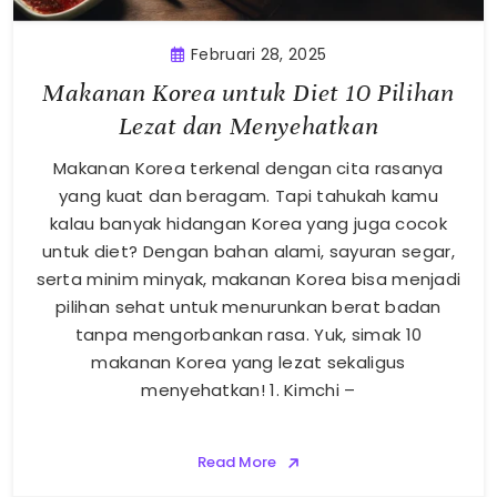
Februari 28, 2025
Makanan Korea untuk Diet 10 Pilihan
Lezat dan Menyehatkan
Makanan Korea terkenal dengan cita rasanya
yang kuat dan beragam. Tapi tahukah kamu
kalau banyak hidangan Korea yang juga cocok
untuk diet? Dengan bahan alami, sayuran segar,
serta minim minyak, makanan Korea bisa menjadi
pilihan sehat untuk menurunkan berat badan
tanpa mengorbankan rasa. Yuk, simak 10
makanan Korea yang lezat sekaligus
menyehatkan! 1. Kimchi –
Read More