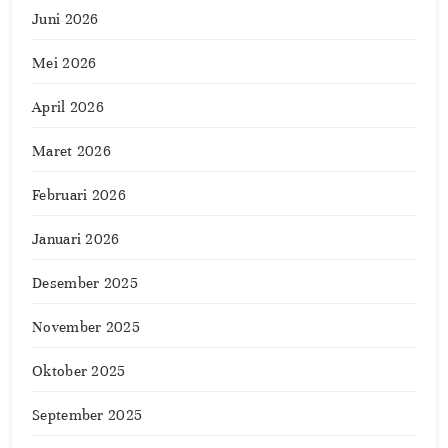
Juni 2026
Mei 2026
April 2026
Maret 2026
Februari 2026
Januari 2026
Desember 2025
November 2025
Oktober 2025
September 2025