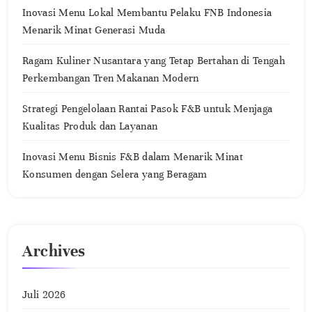
Inovasi Menu Lokal Membantu Pelaku FNB Indonesia
Menarik Minat Generasi Muda
Ragam Kuliner Nusantara yang Tetap Bertahan di Tengah
Perkembangan Tren Makanan Modern
Strategi Pengelolaan Rantai Pasok F&B untuk Menjaga
Kualitas Produk dan Layanan
Inovasi Menu Bisnis F&B dalam Menarik Minat
Konsumen dengan Selera yang Beragam
Archives
Juli 2026