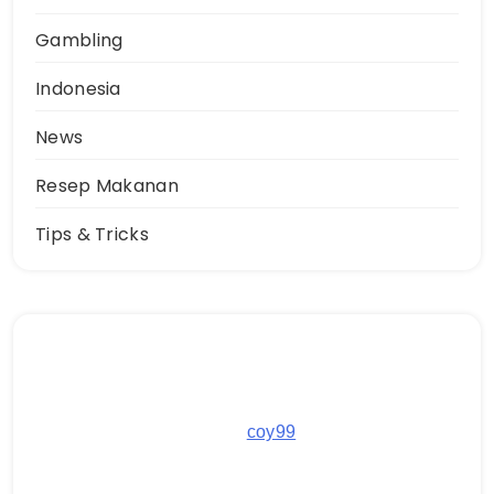
Gambling
Indonesia
News
Resep Makanan
Tips & Tricks
Partner Resmi
Fitur auto spin di
coy99
membuat putaran
mesin semakin cepat dan efisien.