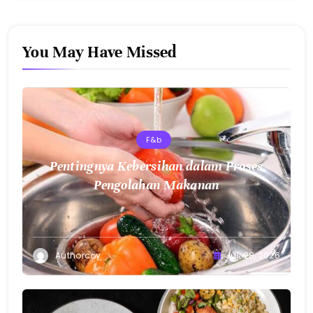
You May Have Missed
F&b
Pentingnya Kebersihan dalam Proses
Pengolahan Makanan
Authorcoy
Juli 28, 2026