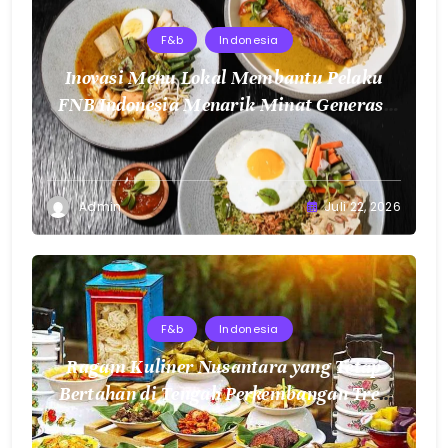
F&b
Indonesia
Inovasi Menu Lokal Membantu Pelaku
FNB Indonesia Menarik Minat Generasi
Muda
Admin
Juli 22, 2026
F&b
Indonesia
Ragam Kuliner Nusantara yang Tetap
Bertahan di Tengah Perkembangan Tren
Makanan Modern