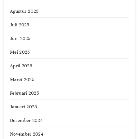
Agustus 2025
Juli 2025
Juni 2025
Mei 2025
April 2025
Maret 2025
Februari 2025
Januari 2025
Desember 2024
November 2024