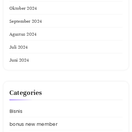
Oktober 2024
September 2024
Agustus 2024
Juli 2024
Juni 2024
Categories
Bisnis
bonus new member