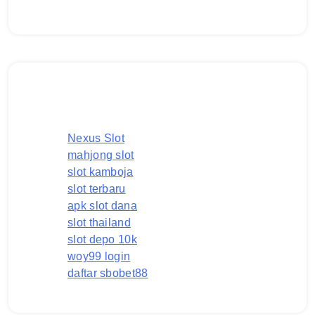
ADS
Nexus Slot
mahjong slot
slot kamboja
slot terbaru
apk slot dana
slot thailand
slot depo 10k
woy99 login
daftar sbobet88