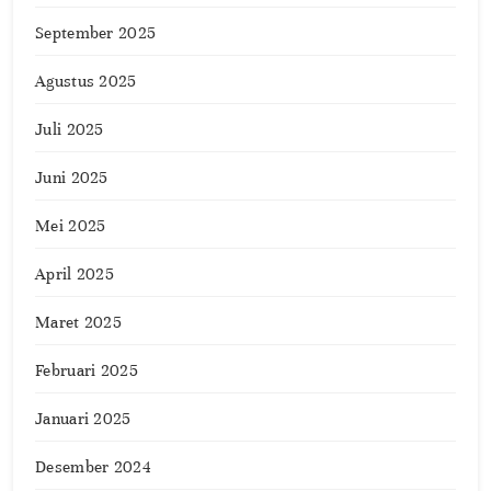
September 2025
Agustus 2025
Juli 2025
Juni 2025
Mei 2025
April 2025
Maret 2025
Februari 2025
Januari 2025
Desember 2024