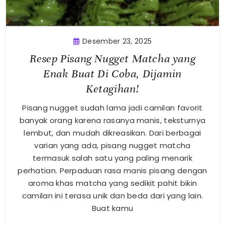
Desember 23, 2025
Resep Pisang Nugget Matcha yang
Enak Buat Di Coba, Dijamin
Ketagihan!
Pisang nugget sudah lama jadi camilan favorit
banyak orang karena rasanya manis, teksturnya
lembut, dan mudah dikreasikan. Dari berbagai
varian yang ada, pisang nugget matcha
termasuk salah satu yang paling menarik
perhatian. Perpaduan rasa manis pisang dengan
aroma khas matcha yang sedikit pahit bikin
camilan ini terasa unik dan beda dari yang lain.
Buat kamu