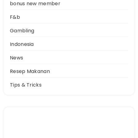
bonus new member
F&b
Gambling
Indonesia
News
Resep Makanan
Tips & Tricks
Partner Resmi