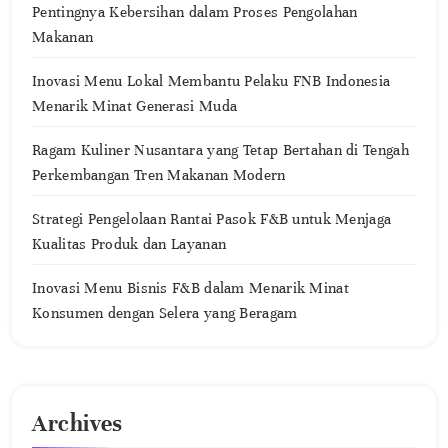
Pentingnya Kebersihan dalam Proses Pengolahan
Makanan
Inovasi Menu Lokal Membantu Pelaku FNB Indonesia
Menarik Minat Generasi Muda
Ragam Kuliner Nusantara yang Tetap Bertahan di Tengah
Perkembangan Tren Makanan Modern
Strategi Pengelolaan Rantai Pasok F&B untuk Menjaga
Kualitas Produk dan Layanan
Inovasi Menu Bisnis F&B dalam Menarik Minat
Konsumen dengan Selera yang Beragam
Archives