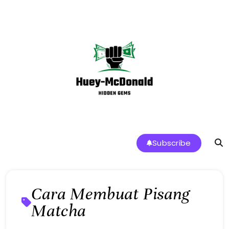
Skip
to
content
Huey-McDonald Tren Makanan dan
Subscribe
Restoran Terbaik di Indonesia
Cara Membuat Pisang
Matcha