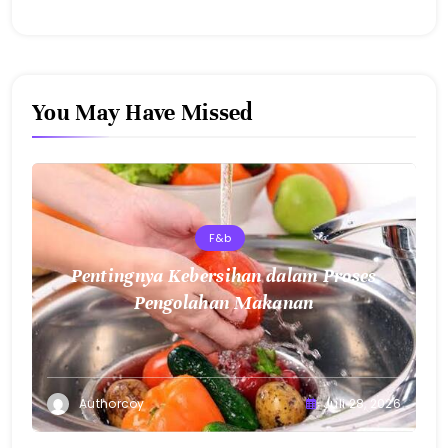
You May Have Missed
F&b
Pentingnya Kebersihan dalam Proses
Pengolahan Makanan
Authorcoy
Juli 28, 2026