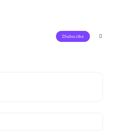
Subscribe
baik di Indonesia