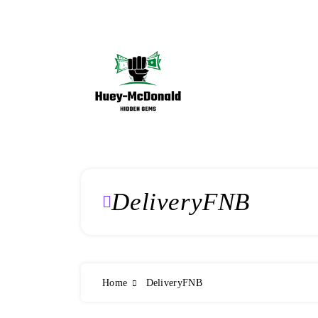
Skip
to
content
Huey-McDonald Tren
DeliveryFNB
Home
DeliveryFNB