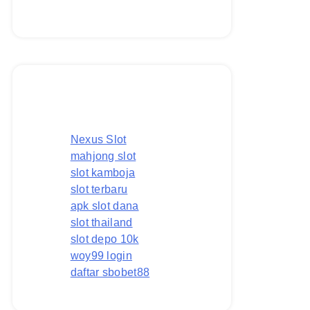
ADS
Nexus Slot
mahjong slot
slot kamboja
slot terbaru
apk slot dana
slot thailand
slot depo 10k
woy99 login
daftar sbobet88