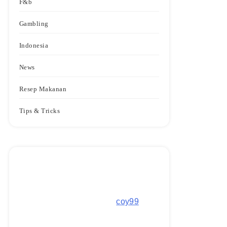
F&b
Gambling
Indonesia
News
Resep Makanan
Tips & Tricks
Partner Resmi
Fitur auto spin di
coy99
membuat putaran mesin
semakin cepat dan efisien.