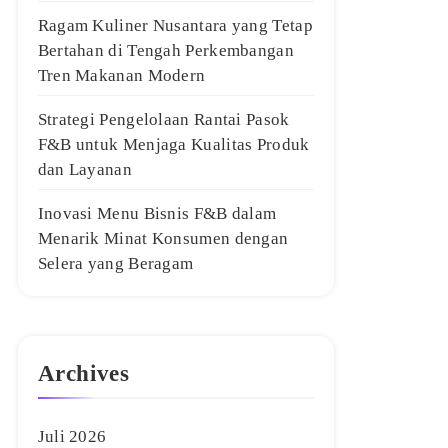
Ragam Kuliner Nusantara yang Tetap
Bertahan di Tengah Perkembangan
Tren Makanan Modern
Strategi Pengelolaan Rantai Pasok
F&B untuk Menjaga Kualitas Produk
dan Layanan
Inovasi Menu Bisnis F&B dalam
Menarik Minat Konsumen dengan
Selera yang Beragam
Archives
Juli 2026