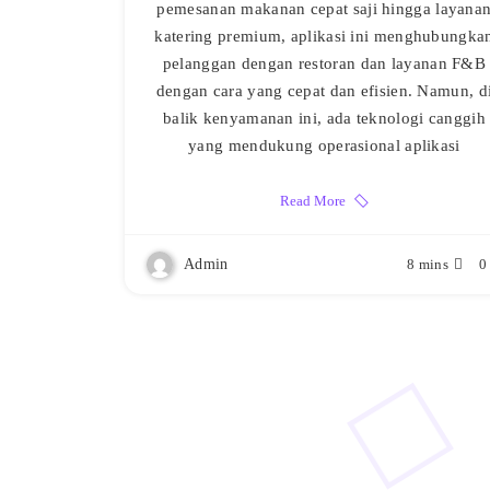
pemesanan makanan cepat saji hingga layana
katering premium, aplikasi ini menghubungka
pelanggan dengan restoran dan layanan F&B
dengan cara yang cepat dan efisien. Namun, d
balik kenyamanan ini, ada teknologi canggih
yang mendukung operasional aplikasi
Read More
Admin
8 mins
0