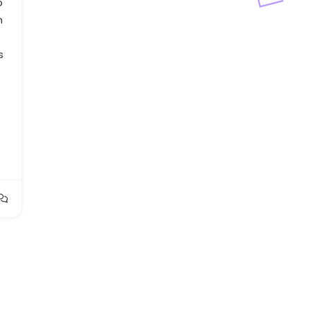
p
n
s
t