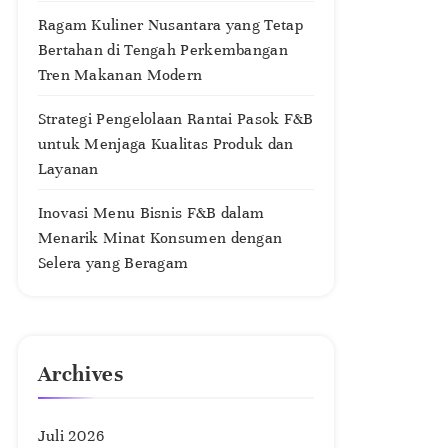
Ragam Kuliner Nusantara yang Tetap
Bertahan di Tengah Perkembangan
Tren Makanan Modern
Strategi Pengelolaan Rantai Pasok F&B
untuk Menjaga Kualitas Produk dan
Layanan
Inovasi Menu Bisnis F&B dalam
Menarik Minat Konsumen dengan
Selera yang Beragam
Archives
Juli 2026