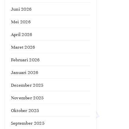
Juni 2026
Mei 2026
April 2026
Maret 2026
Februari 2026
Januari 2026
Desember 2025
November 2025
Oktober 2025
September 2025