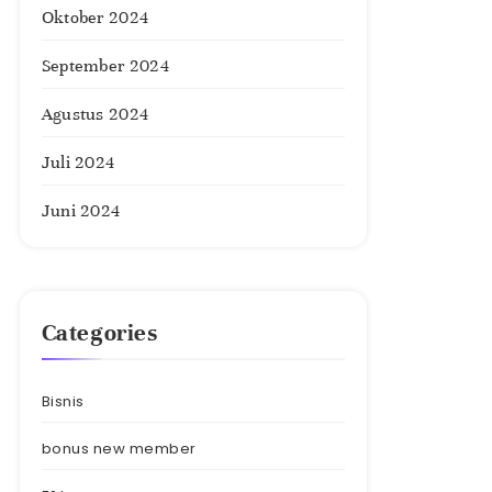
Oktober 2024
September 2024
Agustus 2024
Juli 2024
Juni 2024
Categories
Bisnis
bonus new member