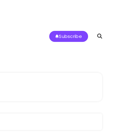
Subscribe
k di Indonesia