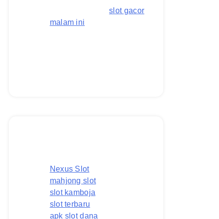
Pada pencarian
slot gacor
malam ini
, pengguna
sebaiknya tetap memahami
bahwa tidak ada permainan
yang menjamin
kemenangan.
ADS
Nexus Slot
mahjong slot
slot kamboja
slot terbaru
apk slot dana