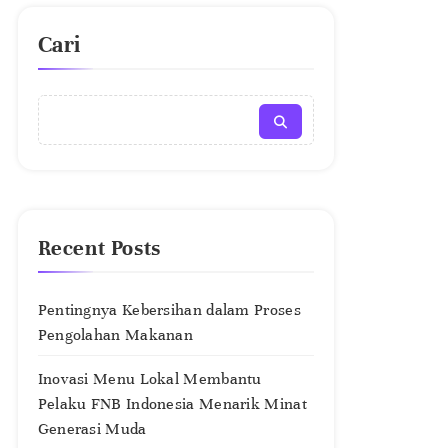
Cari
Recent Posts
Pentingnya Kebersihan dalam Proses
Pengolahan Makanan
Inovasi Menu Lokal Membantu
Pelaku FNB Indonesia Menarik Minat
Generasi Muda