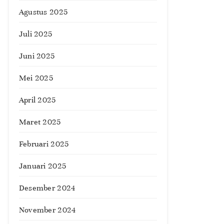
Agustus 2025
Juli 2025
Juni 2025
Mei 2025
April 2025
Maret 2025
Februari 2025
Januari 2025
Desember 2024
November 2024