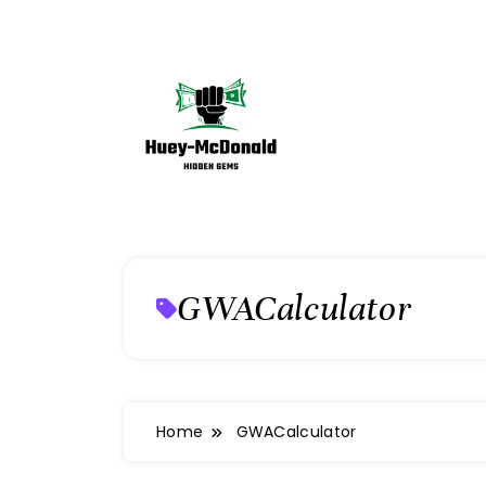
Skip
to
content
Huey-McDonald Tren 
GWACalculator
Home
GWACalculator