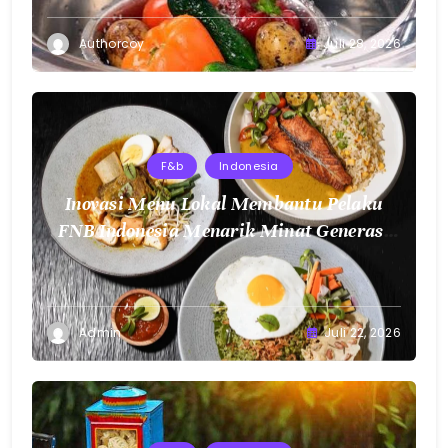
Authorcoy
Juli 28, 2026
F&b
Indonesia
Inovasi Menu Lokal Membantu Pelaku
FNB Indonesia Menarik Minat Generasi
Muda
Admin
Juli 22, 2026