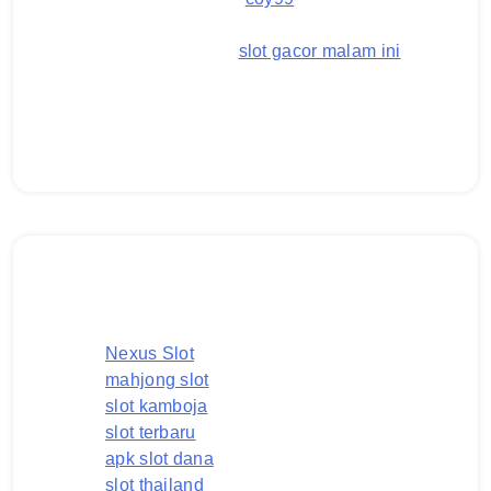
mesin semakin cepat dan efisien.
Pada pencarian
slot gacor malam ini
,
pengguna sebaiknya tetap memahami
bahwa tidak ada permainan yang
menjamin kemenangan.
ADS
Nexus Slot
mahjong slot
slot kamboja
slot terbaru
apk slot dana
slot thailand