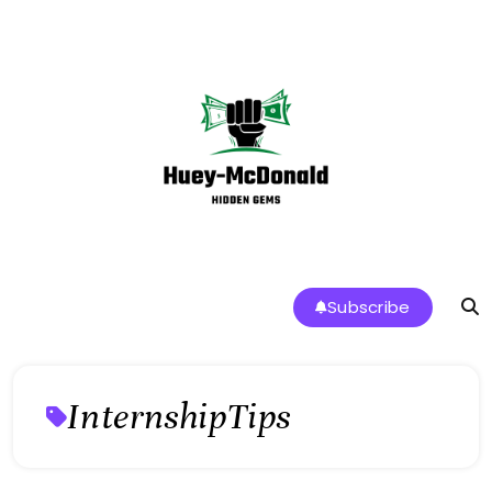
Skip
to
content
Huey-McDonald Tren Makanan dan
Subscribe
Restoran Terbaik di Indonesia
InternshipTips