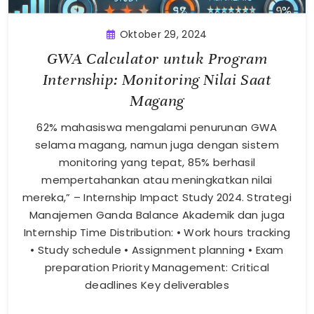
Oktober 29, 2024
GWA Calculator untuk Program
Internship: Monitoring Nilai Saat
Magang
62% mahasiswa mengalami penurunan GWA
selama magang, namun juga dengan sistem
monitoring yang tepat, 85% berhasil
mempertahankan atau meningkatkan nilai
mereka,” – Internship Impact Study 2024. Strategi
Manajemen Ganda Balance Akademik dan juga
Internship Time Distribution: • Work hours tracking
• Study schedule • Assignment planning • Exam
preparation Priority Management: Critical
deadlines Key deliverables