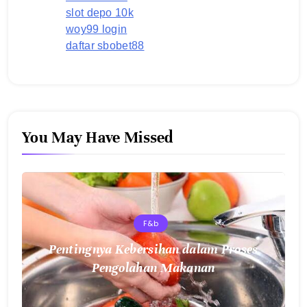
slot depo 10k
woy99 login
daftar sbobet88
You May Have Missed
F&b
Pentingnya Kebersihan dalam Proses
Pengolahan Makanan