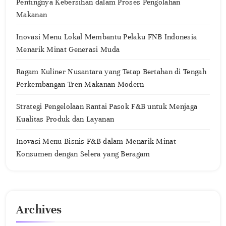
Pentingnya Kebersihan dalam Proses Pengolahan
Makanan
Inovasi Menu Lokal Membantu Pelaku FNB Indonesia
Menarik Minat Generasi Muda
Ragam Kuliner Nusantara yang Tetap Bertahan di Tengah
Perkembangan Tren Makanan Modern
Strategi Pengelolaan Rantai Pasok F&B untuk Menjaga
Kualitas Produk dan Layanan
Inovasi Menu Bisnis F&B dalam Menarik Minat
Konsumen dengan Selera yang Beragam
Archives