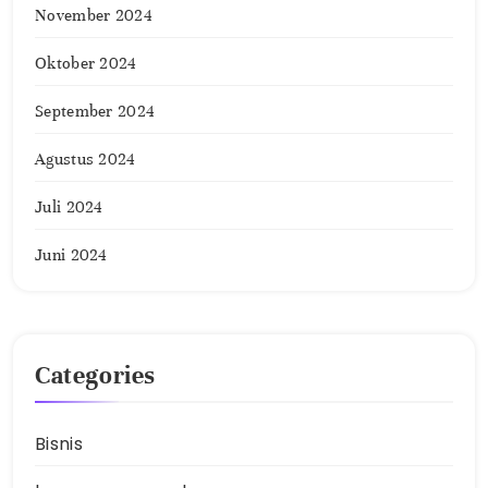
November 2024
Oktober 2024
September 2024
Agustus 2024
Juli 2024
Juni 2024
Categories
Bisnis