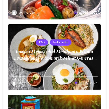
Authorcoy
Juli 28, 2026
F&b
Indonesia
Inovasi Menu Lokal Membantu Pelaku
FNB Indonesia Menarik Minat Generasi
Muda
Admin
Juli 22, 2026