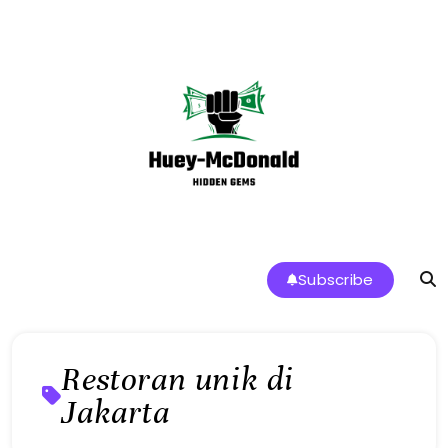
Skip
to
content
Huey-McDonald Tren Makanan dan
Subscribe
Restoran Terbaik di Indonesia
Restoran unik di
Jakarta