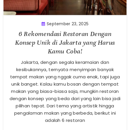
September 23, 2025
6 Rekomendasi Restoran Dengan
Konsep Unik di Jakarta yang Harus
Kamu Coba!
Jakarta, dengan segala keramaian dan
kesibukannya, ternyata menyimpan banyak
tempat makan yang nggak cuma enak, tapi juga
unik banget. Kalau kamu bosan dengan tempat
makan yang biasa-biasa saja, mungkin restoran
dengan konsep yang beda dari yang lain bisa jadi
pilihan tepat. Dari tema yang artistik hingga
pengalaman makan yang berbeda, berikut ini
adalah 6 restoran