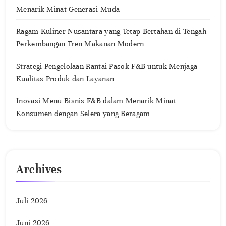
Menarik Minat Generasi Muda
Ragam Kuliner Nusantara yang Tetap Bertahan di Tengah
Perkembangan Tren Makanan Modern
Strategi Pengelolaan Rantai Pasok F&B untuk Menjaga
Kualitas Produk dan Layanan
Inovasi Menu Bisnis F&B dalam Menarik Minat
Konsumen dengan Selera yang Beragam
Archives
Juli 2026
Juni 2026