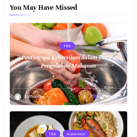
You May Have Missed
F&b
Pentingnya Kebersihan dalam Proses
Pengolahan Makanan
Authorcoy
Juli 28, 2026
F&b
Indonesia