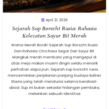
April 21, 2026
Sejarah Sup Borscht Rusia: Rahasia
Kelezatan Sayur Bit Merah
Warna Merah Ikonik! Sejarah Sup Borscht Rusia
Dan Rahasia Cita Rasa Segar Dari Sayur Bit
Mangkuk merah membara yang mengepul di
atas meja makan musim dingin selalu menarik
perhatian siapa pun. Sejarah sup borscht rusia
mencerminkan perjalanan panjang budaya kuliner
Slavia yang telah mendunia selama berabad-
abad. Sup ini bukan sekadar hidangan pembuka,
melainkan sebuah identitas