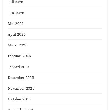
Juli 2026
Juni 2026
Mei 2026
April 2026
Maret 2026
Februari 2026
Januari 2026
Desember 2025
November 2025
Oktober 2025
September 2025