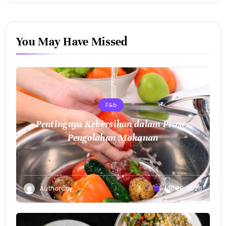
You May Have Missed
F&b
Pentingnya Kebersihan dalam Proses
Pengolahan Makanan
Authorcoy
Juli 28, 2026