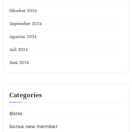
Oktober 2024
September 2024
Agustus 2024
Juli 2024
Juni 2024
Categories
Bisnis
bonus new member