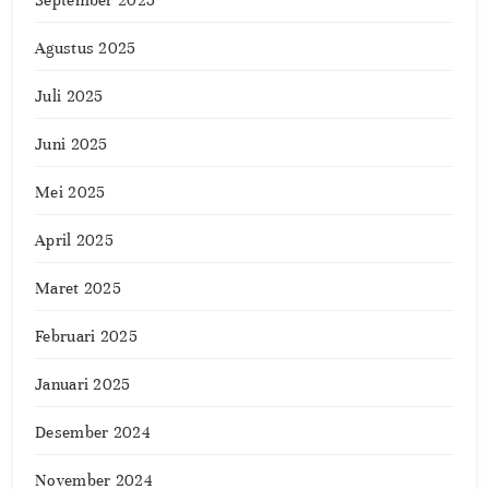
Agustus 2025
Juli 2025
Juni 2025
Mei 2025
April 2025
Maret 2025
Februari 2025
Januari 2025
Desember 2024
November 2024