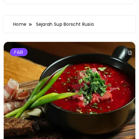
Home
Sejarah Sup Borscht Rusia
F&b