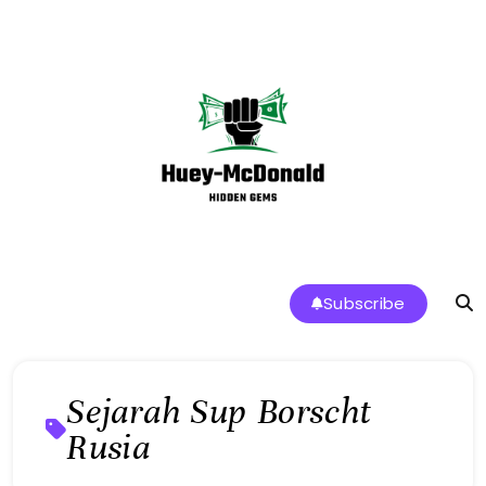
Skip
to
content
Huey-McDonald Tren Makanan dan
Subscribe
Restoran Terbaik di Indonesia
Sejarah Sup Borscht
Rusia