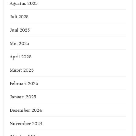
Agustus 2025
Juli 2025
Juni 2025
Mei 2025
April 2025
Maret 2025
Februari 2025
Januari 2025
Desember 2024
November 2024