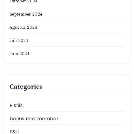
Oktober 2024
September 2024
Agustus 2024
Juli 2024
Juni 2024
Categories
Bisnis
bonus new member
F&b