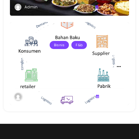
Admin
Juli 22, 2026
Bisnis
F&b
Strategi Pengelolaan Rantai Pasok F&B
untuk Menjaga Kualitas Produk dan
Layanan
Admin
Juli 15, 2026