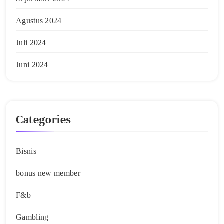
Agustus 2024
Juli 2024
Juni 2024
Categories
Bisnis
bonus new member
F&b
Gambling