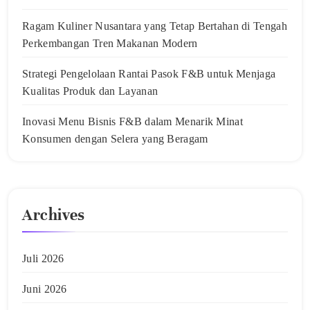
Ragam Kuliner Nusantara yang Tetap Bertahan di Tengah
Perkembangan Tren Makanan Modern
Strategi Pengelolaan Rantai Pasok F&B untuk Menjaga
Kualitas Produk dan Layanan
Inovasi Menu Bisnis F&B dalam Menarik Minat
Konsumen dengan Selera yang Beragam
Archives
Juli 2026
Juni 2026