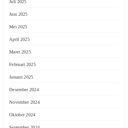
Juli 2025
Juni 2025
Mei 2025
April 2025
Maret 2025
Februari 2025
Januari 2025
Desember 2024
November 2024
Oktober 2024
September 2024