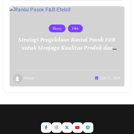
Bisnis
F&b
Strategi Pengelolaan Rantai Pasok F&B
untuk Menjaga Kualitas Produk dan
Layanan
Admin
Juli 15, 2026