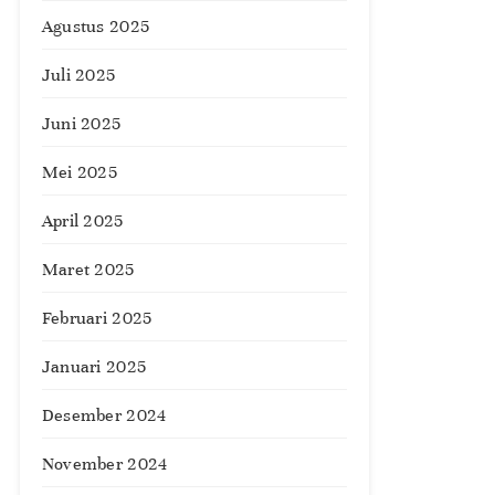
Agustus 2025
Juli 2025
Juni 2025
Mei 2025
April 2025
Maret 2025
Februari 2025
Januari 2025
Desember 2024
November 2024