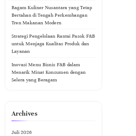
Ragam Kuliner Nusantara yang Tetap
Bertahan di Tengah Perkembangan
Tren Makanan Modern
Strategi Pengelolaan Rantai Pasok F&B
untuk Menjaga Kualitas Produk dan
Layanan
Inovasi Menu Bisnis F&B dalam
Menarik Minat Konsumen dengan
Selera yang Beragam
Archives
Juli 2026