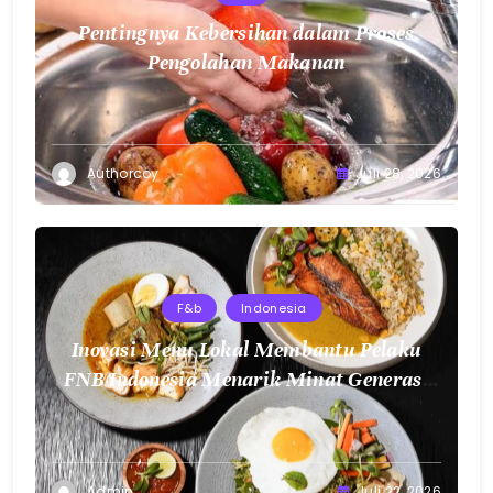
Pentingnya Kebersihan dalam Proses
Pengolahan Makanan
Authorcoy
Juli 28, 2026
F&b
Indonesia
Inovasi Menu Lokal Membantu Pelaku
FNB Indonesia Menarik Minat Generasi
Muda
Admin
Juli 22, 2026