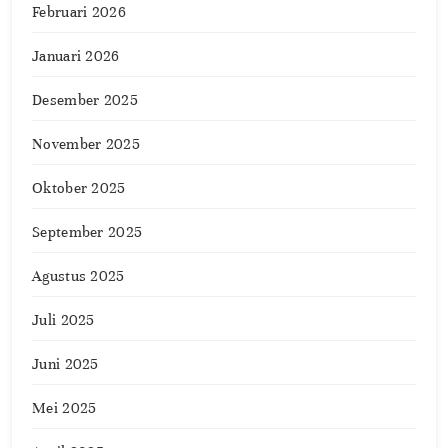
Februari 2026
Januari 2026
Desember 2025
November 2025
Oktober 2025
September 2025
Agustus 2025
Juli 2025
Juni 2025
Mei 2025