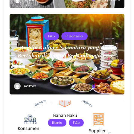
F&b
Indonesia
Ragam Kuliner Nusantara yang Tetap
Bertahan di Tengah Perkembangan Tren
Makanan Modern
Admin
Juli 22, 2026
Bisnis
F&b
Strategi Pengelolaan Rantai Pasok F&B