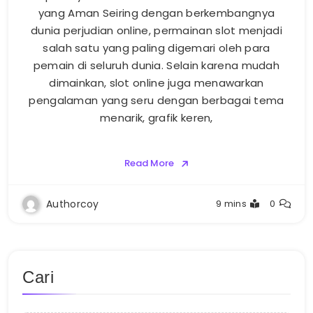
yang Aman Seiring dengan berkembangnya
dunia perjudian online, permainan slot menjadi
salah satu yang paling digemari oleh para
pemain di seluruh dunia. Selain karena mudah
dimainkan, slot online juga menawarkan
pengalaman yang seru dengan berbagai tema
menarik, grafik keren,
Read More
Authorcoy
9 mins
0
Cari