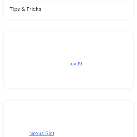
Tips & Tricks
Partner Resmi
Fitur auto spin di
coy99
membuat putaran
mesin semakin cepat dan efisien.
ADS
Nexus Slot