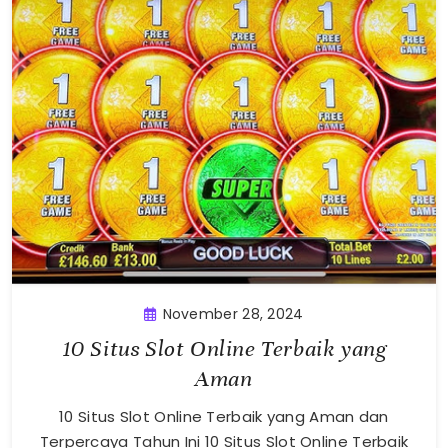
November 28, 2024
10 Situs Slot Online Terbaik yang
Aman
10 Situs Slot Online Terbaik yang Aman dan
Terpercaya Tahun Ini 10 Situs Slot Online Terbaik