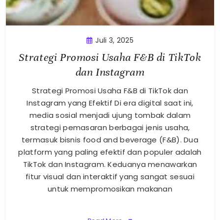
Juli 3, 2025
Strategi Promosi Usaha F&B di TikTok
dan Instagram
Strategi Promosi Usaha F&B di TikTok dan
Instagram yang Efektif Di era digital saat ini,
media sosial menjadi ujung tombak dalam
strategi pemasaran berbagai jenis usaha,
termasuk bisnis food and beverage (F&B). Dua
platform yang paling efektif dan populer adalah
TikTok dan Instagram. Keduanya menawarkan
fitur visual dan interaktif yang sangat sesuai
untuk mempromosikan makanan