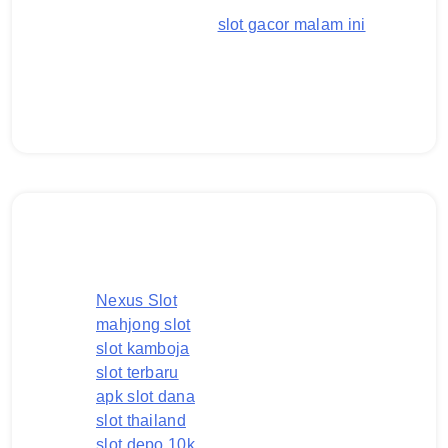
mesin semakin cepat dan efisien.
Pada pencarian
slot gacor malam ini
,
pengguna sebaiknya tetap memahami
bahwa tidak ada permainan yang
menjamin kemenangan.
ADS
Nexus Slot
mahjong slot
slot kamboja
slot terbaru
apk slot dana
slot thailand
slot depo 10k