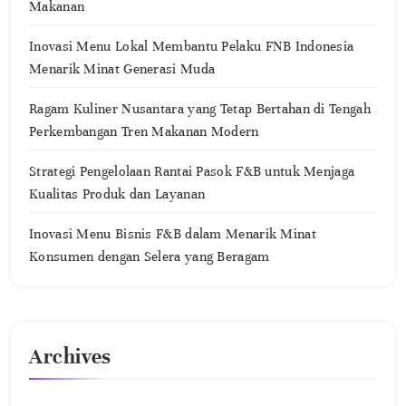
Makanan
Inovasi Menu Lokal Membantu Pelaku FNB Indonesia
Menarik Minat Generasi Muda
Ragam Kuliner Nusantara yang Tetap Bertahan di Tengah
Perkembangan Tren Makanan Modern
Strategi Pengelolaan Rantai Pasok F&B untuk Menjaga
Kualitas Produk dan Layanan
Inovasi Menu Bisnis F&B dalam Menarik Minat
Konsumen dengan Selera yang Beragam
Archives