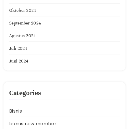
Oktober 2024
September 2024
Agustus 2024
Juli 2024
Juni 2024
Categories
Bisnis
bonus new member