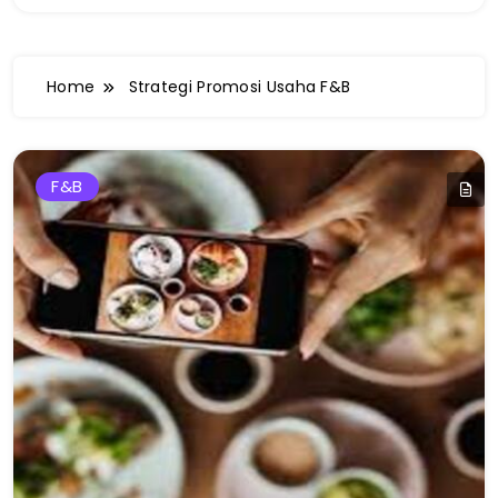
Home
Strategi Promosi Usaha F&B
F&b